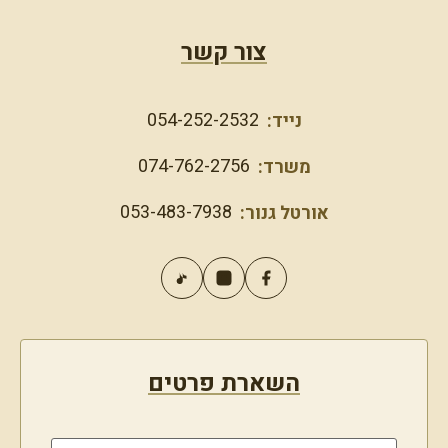
קמטים בין הגבות
צור קשר
טיפול בשקעי עיניים
עיניים עייפות
PRP – תהליך טבעי לשיער בריא
054-252-2532
נייד:
הצערת כפות הידיים
074-762-2756
משרד:
מיצוק זרועות
מיצוק וחידוש הצוואר
053-483-7938
אורטל גנור:
מיצוק ושיפור מרקם הדקולטה
טשטוש סימני מתיחה
איפור קבוע – סימטריה ומראה טבעי
מיצוק הישבן
הזעת יתר
השארת פרטים