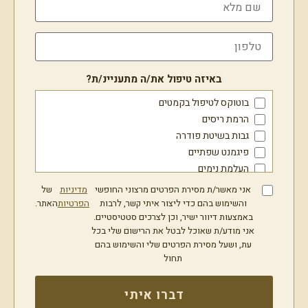
באיזה טיפול את/ה מתעניינ/ת?
בוטוקס לטיפול בקמטים
הרמת ריסים
גבות בשיטת פודרה
פיגמנט שפתיים
העלמת נימים
מתיחת פנים בחוטים
אני מאשר/ת מסירת הפרטים מרצוני החופשי
מדיניות
של
איפור קבוע
והשימוש בהם כדי ליצור איתי קשר, לרבות
הפרטיות
האתר.
באמצעות דיוור ישיר, וכן לצרכים סטטיסטיים.
טיפולי RF מתקדמים לעור הפנים והגוף
אני מודע/ת שאוכל לבטל את הרישום שלי בכל
פיגמנטציה וטיפול הבהרה
עת, ושעל מסירת הפרטים שלי והשימוש בהם
סקין בוסטר
תחול
טיפול בצלקות אקנה ואקנה פעיל
פיסול שפתיים
דברו איתי
עיצוב עצמות לחיים