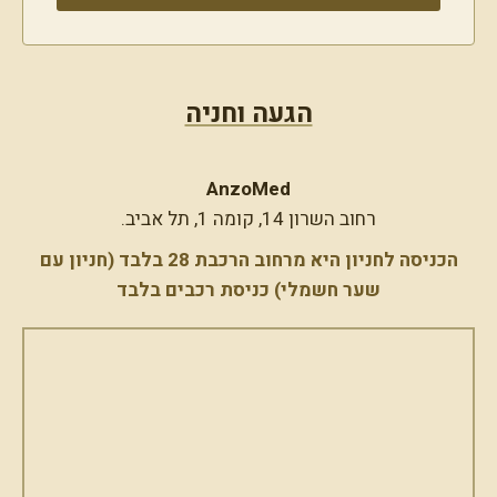
קו לסת וסנטר
פיסול אף
טיפול נזולביאל
הרמת עפעפיים
הגעה וחניה
הרמת צוואר
קמטים בצידי העיניים – Crow's Feet
קמטים בין הגבות
AnzoMed
טיפול בשקעי עיניים
רחוב השרון 14, קומה 1, תל אביב.
עיניים עייפות
PRP – תהליך טבעי לשיער בריא
הכניסה לחניון היא מרחוב הרכבת 28 בלבד (חניון עם
הצערת כפות הידיים
שער חשמלי) כניסת רכבים בלבד
מיצוק זרועות
מיצוק וחידוש הצוואר
מיצוק ושיפור מרקם הדקולטה
טשטוש סימני מתיחה
איפור קבוע – סימטריה ומראה טבעי
חוטים – מתיחה ועדכון קווי פנים
מיצוק הישבן
הזעת יתר