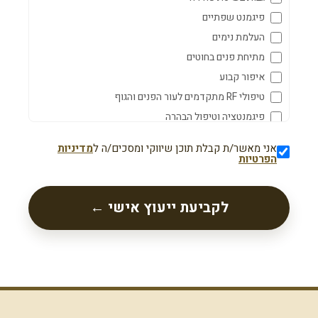
פיגמנט שפתיים
העלמת נימים
מתיחת פנים בחוטים
איפור קבוע
טיפולי RF מתקדמים לעור הפנים והגוף
פיגמנטציה וטיפול הבהרה
סקין בוסטר
אני מאשר/ת קבלת תוכן שיווקי ומסכים/ה ל
מדיניות
טיפול בצלקות ואקנה פעיל
הפרטיות
פיסול שפתיים
עיצוב עצמות לחיים
לקביעת ייעוץ אישי ←
קו לסת וסנטר
פיסול אף
טיפול נזולביאל
הרמת עפעפיים
הרמת צוואר
Crow's Feet – קמטים בצידי העיניים