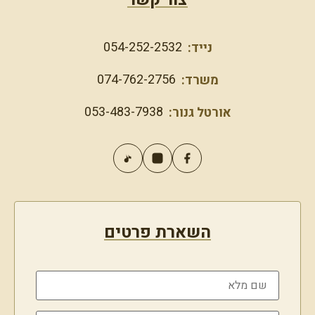
עיניים עייפות
PRP – תהליך טבעי לשיער בריא
054-252-2532
נייד:
הצערת כפות הידיים
מיצוק זרועות
074-762-2756
משרד:
מיצוק וחידוש הצוואר
053-483-7938
אורטל גנור:
מיצוק ושיפור מרקם הדקולטה
טשטוש סימני מתיחה
איפור קבוע – סימטריה ומראה טבעי
מיצוק הישבן
הזעת יתר
השארת פרטים