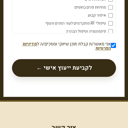
מתיחת פנים בחוטים
איפור קבוע
טיפולי RF מתקדמים לעור הפנים והגוף
פיגמנטציה וטיפול הבהרה
סקין בוסטר
אני מאשר/ת קבלת תוכן שיווקי ומסכים/ה ל
מדיניות
טיפול בצלקות ואקנה פעיל
הפרטיות
פיסול שפתיים
עיצוב עצמות לחיים
לקביעת ייעוץ אישי ←
קו לסת וסנטר
פיסול אף
טיפול נזולביאל
הרמת עפעפיים
הרמת צוואר
Crow's Feet – קמטים בצידי העיניים
קמטים בין הגבות
צור קשר
טיפול בשקעי עיניים