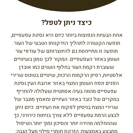
כיצד ניתן לטפל?
אחת הבעיות הנפוצות ביותר כיום היא נסיגת עפעפיים,
תופעה הקשורה לתהליך הזדקנותו הטבעי של העור.
תופעה זו מתייחסת גם להיווצרותם של עודפי עור
ושומן באזור העפעפיים. המקור לכך טמון בשינויים
שעוברת רקמת העור בחלוף השנים כמו אובדן
אלסטיות, רפיון הרקמות הרכות, שינויים בטונוס שרירי
הפנים ונפח השומן המצוי באזור ארובת העין.נסיגת
עפעפיים מהווה בעיה אסתטית שעלולה להחריף
במקרים של כובד באזור העיניים ומאמץ מוגבר של
שרירי המצח בניסיון לפקוח את העיניים. כיום ניתן
לבצע הרמת עפעפיים ללא צורך בניתוח כירורגי, כך
שההחלמה מהירה יותר והסיכון נמוך יותר.הטיפול
מתבצע באמצעות: הזרקת חומרי מילוי מעל הגבה: