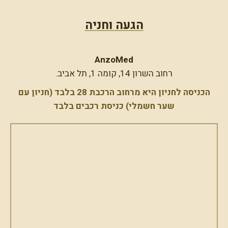
טיפול נזולביאל
הרמת עפעפיים
הגעה וחניה
הרמת צוואר
קמטים בצידי העיניים – Crow's Feet
קמטים בין הגבות
AnzoMed
טיפול בשקעי עיניים
רחוב השרון 14, קומה 1, תל אביב.
עיניים עייפות
PRP – תהליך טבעי לשיער בריא
הכניסה לחניון היא מרחוב הרכבת 28 בלבד (חניון עם
הצערת כפות הידיים
שער חשמלי) כניסת רכבים בלבד
מיצוק זרועות
מיצוק וחידוש הצוואר
מיצוק ושיפור מרקם הדקולטה
טשטוש סימני מתיחה
איפור קבוע – סימטריה ומראה טבעי
חוטים – מתיחה ועדכון קווי פנים
מיצוק הישבן
הזעת יתר