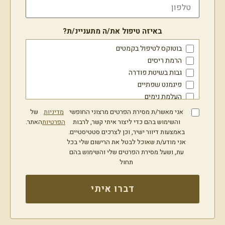
באיזה טיפול את/ה מתעניינ/ת?
בוטוקס לטיפול בקמטים
הרמת ריסים
גבות בשיטת פודרה
פיגמנט שפתיים
העלמת נימים
מתיחת פנים בחוטים
אני מאשר/ת מסירת הפרטים מרצוני החופשי
מדיניות
של
איפור קבוע
והשימוש בהם כדי ליצור איתי קשר, לרבות
הפרטיות
האתר.
באמצעות דיוור ישיר, וכן לצרכים סטטיסטיים.
טיפולי RF מתקדמים לעור הפנים והגוף
אני מודע/ת שאוכל לבטל את הרישום שלי בכל
פיגמנטציה וטיפול הבהרה
עת, ושעל מסירת הפרטים שלי והשימוש בהם
סקין בוסטר
תחול
טיפול בצלקות אקנה ואקנה פעיל
פיסול שפתיים
דברו איתי
עיצוב עצמות לחיים
קו לסת וסנטר
פיסול אף